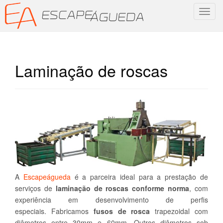
T
o
g
g
l
Laminação de roscas
e
n
a
v
i
g
a
t
i
o
A
Escapeágueda
é a parceira ideal para a prestação de
n
serviços de
laminação de roscas conforme norma
, com
experiência em desenvolvimento de perfis
especiais. Fabricamos
fusos de rosca
trapezoidal com
diâmetros entre 30mm e 60mm. Outros diâmetros sob